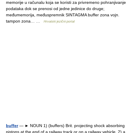
memorije u računalu koja se koristi za privremeno pohranjivanje
podataka dok se prenosi od jedne jedinice do druge;
međumemorija, međuspremnik SINTAGMA buffer zona vojn.
tampon zona… …
Hrvatski jezični portal
buffer
— ► NOUN 1) (buffers) Brit. projecting shock absorbing
pistons at the end of a railway track or on a railway vehicle. 2) a