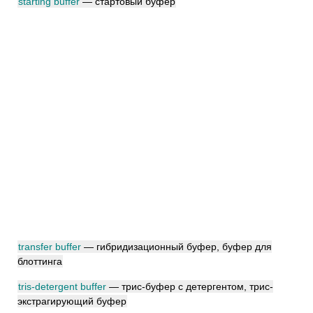
starting buffer
— стартовый буфер
transfer buffer
— гибридизационный буфер, буфер для
блоттинга
tris-detergent buffer
— трис-буфер с детергентом, трис-
экстрагирующий буфер