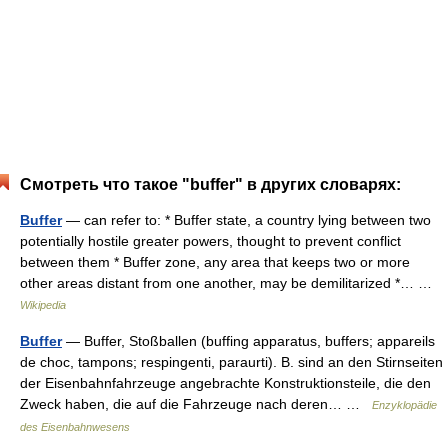
Смотреть что такое "buffer" в других словарях:
Buffer
— can refer to: * Buffer state, a country lying between two
potentially hostile greater powers, thought to prevent conflict
between them * Buffer zone, any area that keeps two or more
other areas distant from one another, may be demilitarized *… …
Wikipedia
Buffer
— Buffer, Stoßballen (buffing apparatus, buffers; appareils
de choc, tampons; respingenti, paraurti). B. sind an den Stirnseiten
der Eisenbahnfahrzeuge angebrachte Konstruktionsteile, die den
Zweck haben, die auf die Fahrzeuge nach deren… …
Enzyklopädie
des Eisenbahnwesens