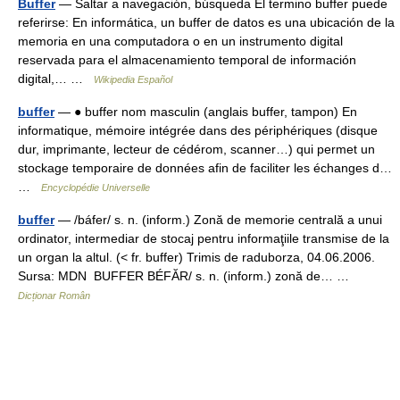
Buffer
— Saltar a navegación, búsqueda El termino buffer puede
referirse: En informática, un buffer de datos es una ubicación de la
memoria en una computadora o en un instrumento digital
reservada para el almacenamiento temporal de información
digital,… …
Wikipedia Español
buffer
— ● buffer nom masculin (anglais buffer, tampon) En
informatique, mémoire intégrée dans des périphériques (disque
dur, imprimante, lecteur de cédérom, scanner…) qui permet un
stockage temporaire de données afin de faciliter les échanges d…
…
Encyclopédie Universelle
buffer
— /báfer/ s. n. (inform.) Zonă de memorie centrală a unui
ordinator, intermediar de stocaj pentru informaţiile transmise de la
un organ la altul. (< fr. buffer) Trimis de raduborza, 04.06.2006.
Sursa: MDN BUFFER BÉFĂR/ s. n. (inform.) zonă de… …
Dicționar Român