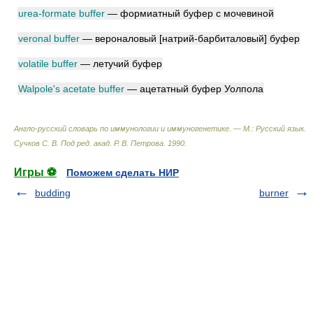
urea-formate buffer
— формиатный буфер с мочевиной
veronal buffer
— вероналовый [натрий-барбиталовый] буфер
volatile buffer
— летучий буфер
Walpole's acetate buffer
— ацетатный буфер Уолпола
Англо-русский словарь по иммунологии и иммуногенетике. — М.: Русский язык
.
Сучков С. В. Под ред. акад. Р. В. Петрова
.
1990
.
Игры ⚽
Поможем сделать НИР
budding
burner