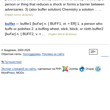
person or thing that reduces a shock or forms a barrier between
adversaries. 3) (also buffer solution) Chemistry a solution… …
English terms dictionary
buffer
— buffer1 [buf′ər] n. [ BUFF1, vt. + ER] 1. a person who
buffs or polishes 2. a buffing wheel, stick, block, or cloth buffer2
[buf′ər] n. [ BUFF2, v. + …
English World dictionary
© Академик, 2000-2026
18+
Обратная связь:
Техподдержка
,
Реклама на сайте
👣 Путешествия
Экспорт словарей на сайты
, сделанные на PHP,
Joomla,
Drupal,
WordPress, MODx.