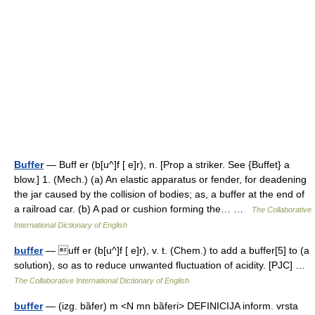
Buffer
— Buff er (b[u^]f [ e]r), n. [Prop a striker. See {Buffet} a
blow.] 1. (Mech.) (a) An elastic apparatus or fender, for deadening
the jar caused by the collision of bodies; as, a buffer at the end of
a railroad car. (b) A pad or cushion forming the… …
The Collaborative
International Dictionary of English
buffer
— uff er (b[u^]f [ e]r), v. t. (Chem.) to add a buffer[5] to (a
solution), so as to reduce unwanted fluctuation of acidity. [PJC] …
The Collaborative International Dictionary of English
buffer
— (izg. bȁfer) m <N mn bȁferi> DEFINICIJA inform. vrsta